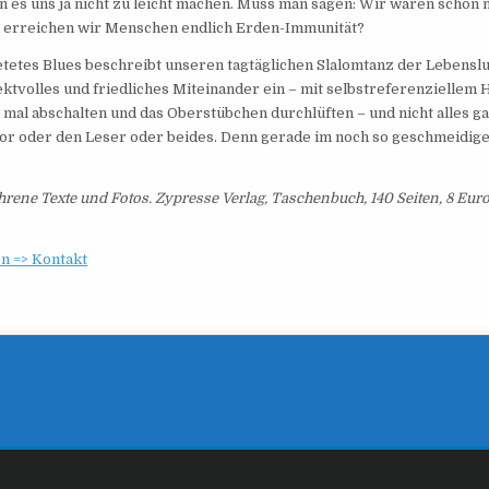
n es uns ja nicht zu leicht machen. Muss man sagen: Wir waren schon 
erreichen wir Menschen endlich Erden-Immunität?
tetes Blues beschreibt unseren tagtäglichen Slalomtanz der Lebenslus
ktvolles und friedliches Miteinander ein – mit selbstreferenziellem
e mal abschalten und das Oberstübchen durchlüften – und nicht alles g
or oder den Leser oder beides. Denn gerade im noch so geschmeidigen 
hrene Texte und Fotos. Zypresse Verlag, Taschenbuch, 140 Seiten, 8 Euro
n => Kontakt