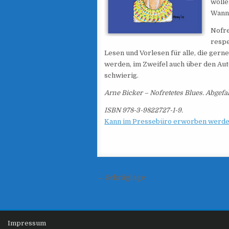
wolle
Wann 
Nofre
respe
Lesen und Vorlesen für alle, die gern
werden, im Zweifel auch über den Aut
schwierig.
Arne Bicker – Nofretetes Blues. Abgefa
ISBN 978-3-9822727-1-9.
Kann im Pressebüro erworben werde
Beitragsnavigation
← Schräglage
Impressum